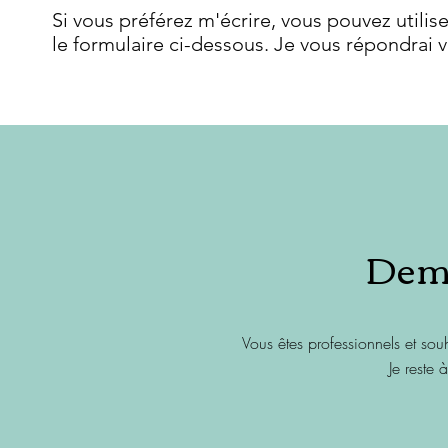
Si vous préférez m'écrire, vous pouvez utilise
le formulaire ci-dessous. Je vous répondrai v
Dem
Vous êtes professionnels et sou
Je reste 